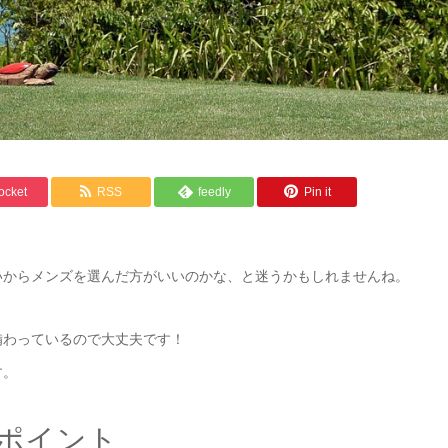
ocket
RSS
feedly
Pin it
いからメンズを選んだ方がいいのかな、と迷うかもしれませんね。
備わっているので大丈夫です！
す。
ポイント