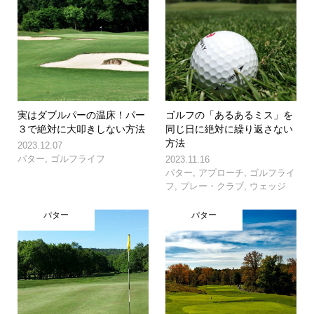
実はダブルパーの温床！パー
ゴルフの「あるあるミス」を
３で絶対に大叩きしない方法
同じ日に絶対に繰り返さない
方法
2023.12.07
パター
,
ゴルフライフ
2023.11.16
パター
,
アプローチ
,
ゴルフライ
フ
,
プレー・クラブ
,
ウェッジ
パター
パター