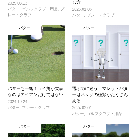
し方
2025.03.13
パター
,
ゴルフクラブ・用品
,
プ
2025.01.06
レー・クラブ
パター
,
プレー・クラブ
パター
パター
パターも一緒！ライ角が大事
選ぶのに迷う！マレットパタ
なのはアイアンだけではない
ーはネックの種類がたくさん
ある
2024.10.24
パター
,
プレー・クラブ
2024.02.01
パター
,
ゴルフクラブ・用品
パター
パター