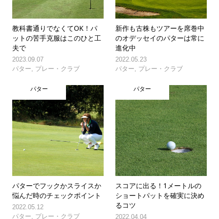
教科書通りでなくてOK！パ
新作も古株もツアーを席巻中
ットの苦手克服はこのひと工
のオデッセイのパターは常に
夫で
進化中
2023.09.07
2022.05.23
パター
,
プレー・クラブ
パター
,
プレー・クラブ
パター
パター
パターでフックかスライスか
スコアに出る！1メートルの
悩んだ時のチェックポイント
ショートパットを確実に決め
るコツ
2022.05.12
パター
,
プレー・クラブ
2022.04.04