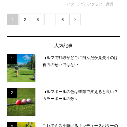
パター
,
ゴルフクラブ・用品
1
2
3
…
6

人気記事
ゴルフで打球がどこに飛んだか見失うのは
1
視力のせいではない
ゴルフボールの色は季節で変えると良い？
2
カラーボールの数々
これでミスを防げる！レディースパターの
3