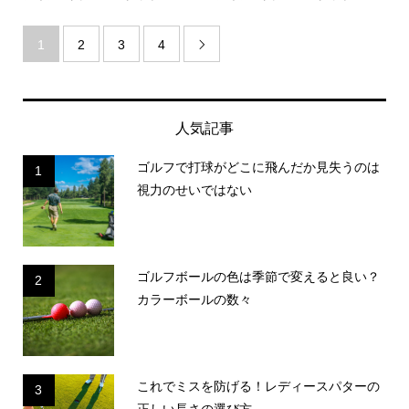
1
2
3
4

人気記事
ゴルフで打球がどこに飛んだか見失うのは
1
視力のせいではない
ゴルフボールの色は季節で変えると良い？
2
カラーボールの数々
これでミスを防げる！レディースパターの
3
正しい長さの選び方