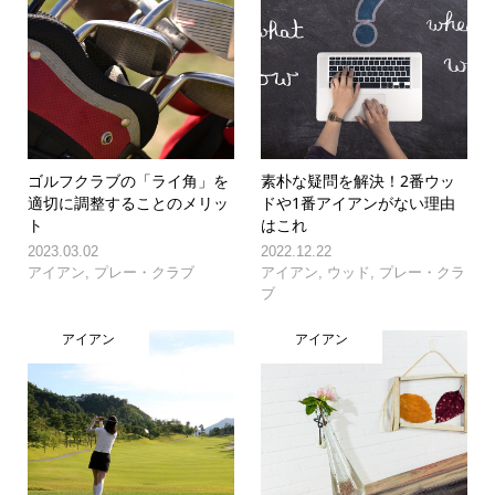
ゴルフクラブの「ライ角」を
素朴な疑問を解決！2番ウッ
適切に調整することのメリッ
ドや1番アイアンがない理由
ト
はこれ
2023.03.02
2022.12.22
アイアン
,
プレー・クラブ
アイアン
,
ウッド
,
プレー・クラ
ブ
アイアン
アイアン