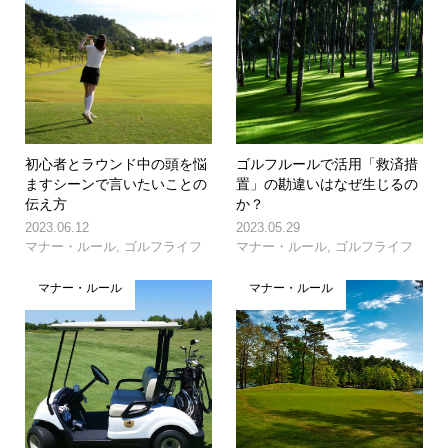
初心者とラウンド中の頭を悩
ゴルフルールで活用「救済措
ますシーンで言いたいことの
置」の勘違いはなぜ生じるの
伝え方
か？
2023.06.12
2023.05.29
マナー・ルール
,
ゴルフライフ
マナー・ルール
,
ゴルフライフ
マナー・ルール
マナー・ルール