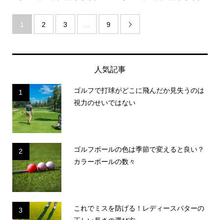
1
2
3
…
9

人気記事
ゴルフで打球がどこに飛んだか見失うのは
1
視力のせいではない
ゴルフボールの色は季節で変えると良い？
2
カラーボールの数々
これでミスを防げる！レディースパターの
3