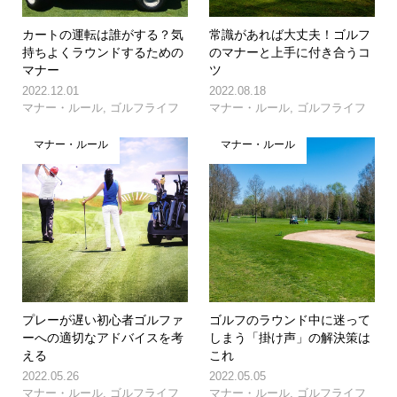
カートの運転は誰がする？気
常識があれば大丈夫！ゴルフ
持ちよくラウンドするための
のマナーと上手に付き合うコ
マナー
ツ
2022.12.01
2022.08.18
マナー・ルール
,
ゴルフライフ
マナー・ルール
,
ゴルフライフ
マナー・ルール
マナー・ルール
プレーが遅い初心者ゴルファ
ゴルフのラウンド中に迷って
ーへの適切なアドバイスを考
しまう「掛け声」の解決策は
える
これ
2022.05.26
2022.05.05
マナー・ルール
,
ゴルフライフ
マナー・ルール
,
ゴルフライフ