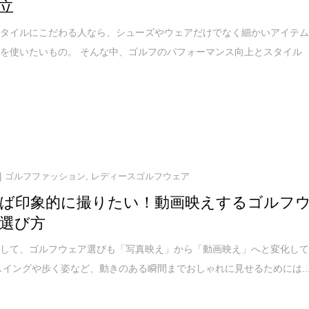
立
スタイルにこだわる人なら、シューズやウェアだけでなく細かいアイテ
を使いたいもの。 そんな中、ゴルフのパフォーマンス向上とスタイル
ゴルフファッション
,
レディースゴルフウェア
ば印象的に撮りたい！動画映えするゴルフ
選び方
及して、ゴルフウェア選びも「写真映え」から「動画映え」へと変化し
スイングや歩く姿など、動きのある瞬間までおしゃれに見せるためには..