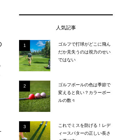
人気記事
の
ゴルフで打球がどこに飛ん
1
だか見失うのは視力のせい
ではない
る
.
ゴルフボールの色は季節で
2
変えると良い？カラーボー
ルの数々
これでミスを防げる！レデ
3
す
ィースパターの正しい長さ