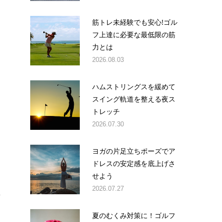
筋トレ未経験でも安心!ゴル
ム
フ上達に必要な最低限の筋
力とは
2026.08.03
ハムストリングスを緩めて
スイング軌道を整える夜ス
トレッチ
2026.07.30
ウ
ヨガの片足立ちポーズでア
ドレスの安定感を底上げさ
せよう
て
2026.07.27
.
夏のむくみ対策に！ゴルフ