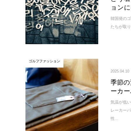
ョンに
韓国発のゴ
たちが取り
ゴルフファッション
2025.04.10
季節の
ーカー
気温が低
レーカーパ
性...