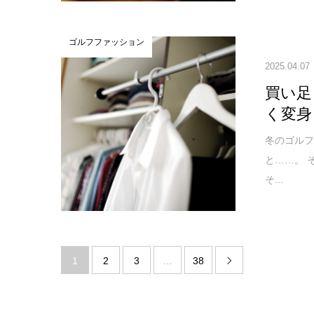
ゴルフファッション
2025.04.07
買い足
く変身
冬のゴル
と……。 
そ...
1
2
3
…
38
