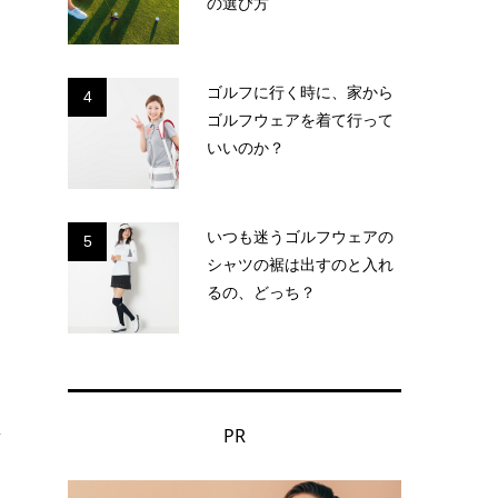
の選び方
が
ゴルフに行く時に、家から
4
ゴルフウェアを着て行って
いいのか？
いつも迷うゴルフウェアの
5
シャツの裾は出すのと入れ
るの、どっち？
夏
」
.
PR