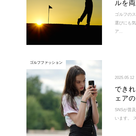
ルを両
ゴルフの
選びにも気
ア...
ゴルフファッション
2025.05.12
できれ
ェアの
SNSが普
います。 