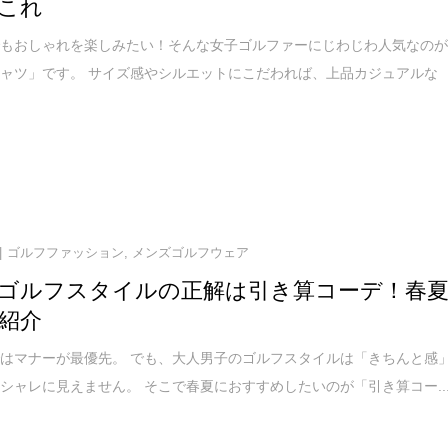
これ
でもおしゃれを楽しみたい！そんな女子ゴルファーにじわじわ人気なの
ャツ」です。 サイズ感やシルエットにこだわれば、上品カジュアルな
ゴルフファッション
,
メンズゴルフウェア
ゴルフスタイルの正解は引き算コーデ！春
紹介
はマナーが最優先。 でも、大人男子のゴルフスタイルは「きちんと感
シャレに見えません。 そこで春夏におすすめしたいのが「引き算コー..