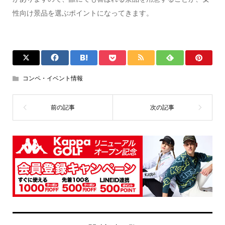
性向け景品を選ぶポイントになってきます。
コンペ・イベント情報