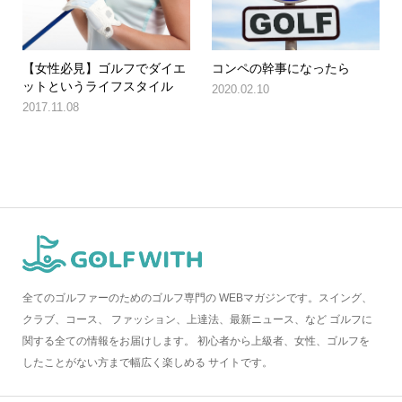
【女性必見】ゴルフでダイエ
コンペの幹事になったら
ットというライフスタイル
2020.02.10
2017.11.08
全てのゴルファーのためのゴルフ専門の WEBマガジンです。スイング、
クラブ、コース、 ファッション、上達法、最新ニュース、など ゴルフに
関する全ての情報をお届けします。 初心者から上級者、女性、ゴルフを
したことがない方まで幅広く楽しめる サイトです。