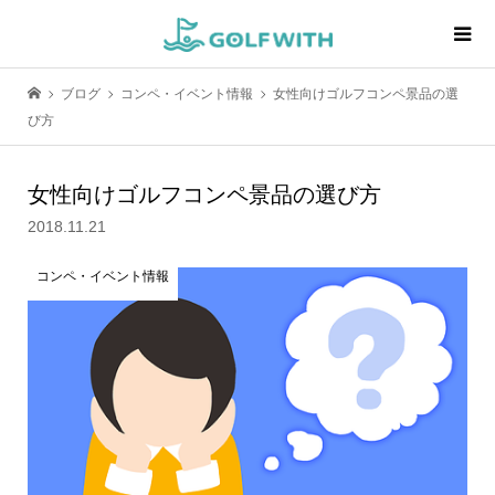
ブログ
コンペ・イベント情報
女性向けゴルフコンペ景品の選
び方
女性向けゴルフコンペ景品の選び方
2018.11.21
コンペ・イベント情報