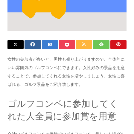
女性の参加者が多いと、男性も盛り上がりますので、全体的に
いい雰囲気のゴルフコンペにできます。女性好みの景品を用意
することで、参加してくれる女性を増やしましょう。女性に喜
ばれる、ゴルフ景品をご紹介致します。
ゴルフコンペに参加してく
れた人全員に参加賞を用意