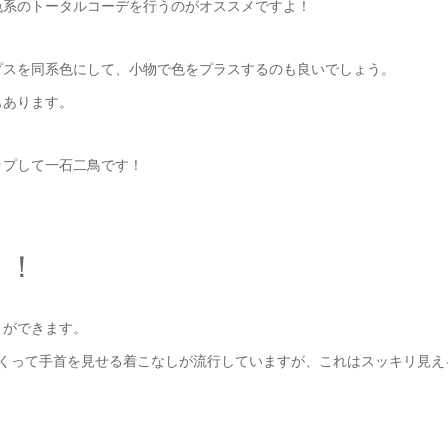
色系のトータルコーデを行うのがオススメですよ！
プスを同系色にして、小物で色をプラスするのも良いでしょう。
もあります。
ップして一石二鳥です！
リ！
とができます。
をまくって手首を見せる着こなしが流行していますが、これはスッキリ見え