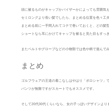
頭に被るものがキャップかバイザーかによっても雰囲気
セミロングより長い髪でしたら、まとめる位置を色々工
まとめる前に一手間入れてコテで巻いておくと、どの髪
ショートなら耳にかけてキャップを被ると見た目もすっ
またベルトやグローブなどの小物類では色や柄で遊んで
まとめ
ゴルフウェアの王道の着こなしはやはり「ポロシャツ」
パンツが無難ですがスカートでもオススメです。
そして20代30代くらいなら、女の子っぽいデザインよ