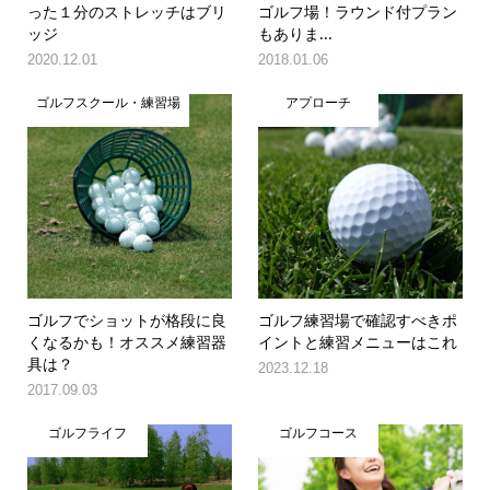
った１分のストレッチはブリ
ゴルフ場！ラウンド付プラン
ッジ
もありま...
2020.12.01
2018.01.06
ゴルフスクール・練習場
アプローチ
ゴルフでショットが格段に良
ゴルフ練習場で確認すべきポ
くなるかも！オススメ練習器
イントと練習メニューはこれ
具は？
2023.12.18
2017.09.03
ゴルフライフ
ゴルフコース