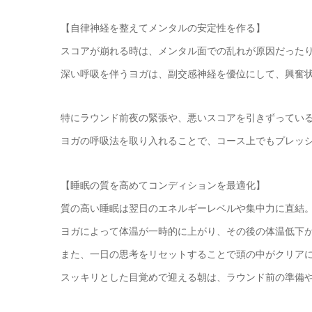
【自律神経を整えてメンタルの安定性を作る】
スコアが崩れる時は、メンタル面での乱れが原因だった
深い呼吸を伴うヨガは、副交感神経を優位にして、興奮
特にラウンド前夜の緊張や、悪いスコアを引きずってい
ヨガの呼吸法を取り入れることで、コース上でもプレッ
【睡眠の質を高めてコンディションを最適化】
質の高い睡眠は翌日のエネルギーレベルや集中力に直結
ヨガによって体温が一時的に上がり、その後の体温低下
また、一日の思考をリセットすることで頭の中がクリア
スッキリとした目覚めで迎える朝は、ラウンド前の準備