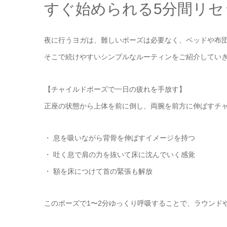
すぐ始められる5分間リ
夜に行うヨガは、難しいポーズは必要なく、ベッドや布
そこで続けやすいシンプルなルーティンをご紹介してい
【チャイルドポーズで一日の疲れを手放す】
正座の状態から上体を前に倒し、両腕を前方に伸ばすチ
・ 息を吸いながら背骨を伸ばすイメージを持つ
・ 吐く息で肩の力を抜いて床に沈んでいく感覚
・ 額を床につけて首の緊張も解放
このポーズで1〜2分ゆっくり呼吸することで、ラウンド