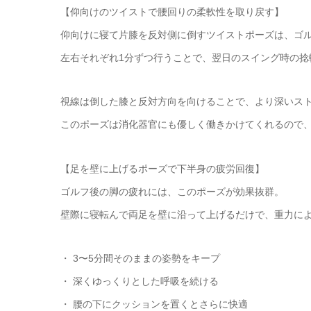
【仰向けのツイストで腰回りの柔軟性を取り戻す】
仰向けに寝て片膝を反対側に倒すツイストポーズは、ゴ
左右それぞれ1分ずつ行うことで、翌日のスイング時の捻
視線は倒した膝と反対方向を向けることで、より深いス
このポーズは消化器官にも優しく働きかけてくれるので
【足を壁に上げるポーズで下半身の疲労回復】
ゴルフ後の脚の疲れには、このポーズが効果抜群。
壁際に寝転んで両足を壁に沿って上げるだけで、重力に
・ 3〜5分間そのままの姿勢をキープ
・ 深くゆっくりとした呼吸を続ける
・ 腰の下にクッションを置くとさらに快適