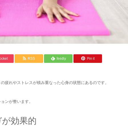
ocket
RSS
feedly
Pin it
々の疲れやストレスが積み重なった心身の状態にあるのです。
ションが整います。
ガが効果的