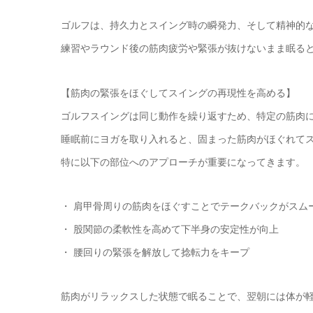
ゴルフは、持久力とスイング時の瞬発力、そして精神的
練習やラウンド後の筋肉疲労や緊張が抜けないまま眠る
【筋肉の緊張をほぐしてスイングの再現性を高める】
ゴルフスイングは同じ動作を繰り返すため、特定の筋肉
睡眠前にヨガを取り入れると、固まった筋肉がほぐれて
特に以下の部位へのアプローチが重要になってきます。
・ 肩甲骨周りの筋肉をほぐすことでテークバックがスム
・ 股関節の柔軟性を高めて下半身の安定性が向上
・ 腰回りの緊張を解放して捻転力をキープ
筋肉がリラックスした状態で眠ることで、翌朝には体が