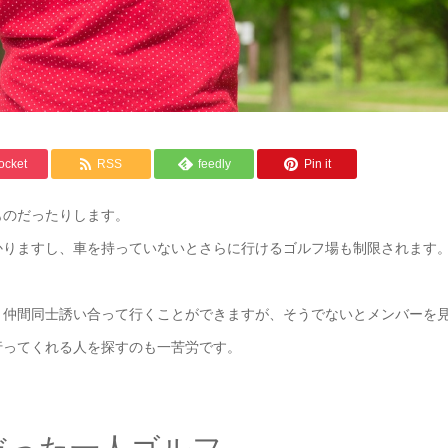
ocket
RSS
feedly
Pin it
ものだったりします。
かりますし、車を持っていないとさらに行けるゴルフ場も制限されます
。
、仲間同士誘い合って行くことができますが、そうでないとメンバーを
行ってくれる人を探すのも一苦労です。