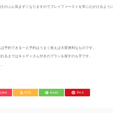
同士のぶん気まずくなりますのでプレイファーストを常に心がけるよう
れば予約できる一人予約はうまく使えば大変便利なものです。
慣れるまではキャディさん付きのプランを探すのも手です。
う。
ocket
RSS
feedly
Pin it