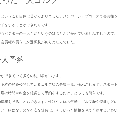
だった一人ゴルフ
、ということ自体は昔からありました。メンバーシップコースで会員権
ンドをすることができたんです。
でもビジターの一人予約というのはほとんど受付ていませんでしたので
ら会員権を買うしか選択肢がありませんでした。
一人予約
ーができていて多くの利用者がいます。
人予約の枠を公開しているゴルフ場の募集一覧が表示されます。スター
フ場の時間や料金を確認して予約をするだけ。とっても簡単です。
の情報を見ることもできます。性別や大体の年齢、ゴルフ歴や腕前など
人と一緒になるのか不安な場合は、そういった情報を見て予約すると良