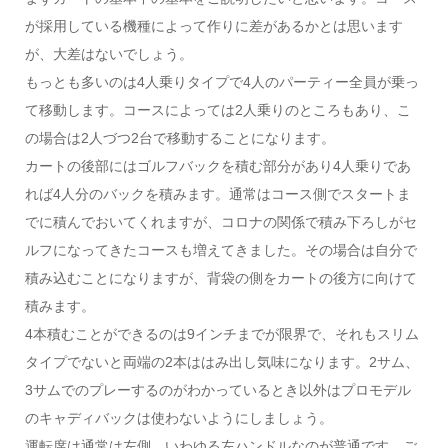
が採用している機種によって作りに差があるかとは思います
が、大差はないでしょう。
もっとも多いのは4人乗りタイプで4人のパーティー全員が乗っ
て移動します。コースによっては2人乗りのところもあり、こ
の場合は2人づつ2台で移動することになります。
カートの後部にはゴルフバックを積む部分があり4人乗りであ
れば4人分のバックを積みます。通常はコース側でスタートま
でに積んでおいてくれますが、コロナの関係で積み下ろしがセ
ルフになってきたコースも増えてきました。その場合は自分で
積み込むことになりますが、背袋の側をカートの後方に向けて
積みます。
4本積むことができるのは9インチまでが限界で、それもスリム
タイプでないと両端の2本ははみ出し気味になります。2サム、
3サムでのプレーするのがわかっているとき以外はプロモデル
のキャディバックは使わないようにしましょう。
運転席は通常は左側、いわゆる左ハンドルなのが普通です。ご