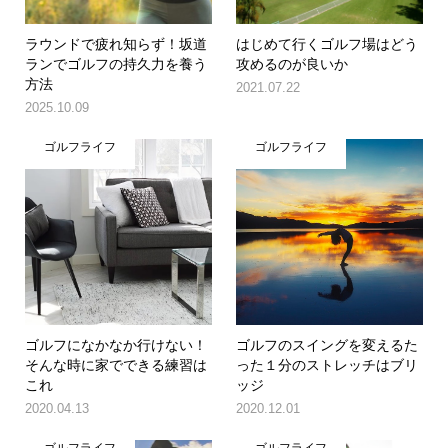
ラウンドで疲れ知らず！坂道
はじめて行くゴルフ場はどう
ランでゴルフの持久力を養う
攻めるのが良いか
方法
2021.07.22
2025.10.09
ゴルフライフ
ゴルフライフ
ゴルフになかなか行けない！
ゴルフのスイングを変えるた
そんな時に家でできる練習は
った１分のストレッチはブリ
これ
ッジ
2020.04.13
2020.12.01