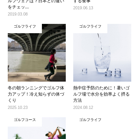
ルフウェアは？日本との違い
する食事
をチェッ...
2019.06.13
2019.03.08
ゴルフライフ
ゴルフライフ
冬の朝ランニングでゴルフ体
熱中症予防のために！暑いゴ
力アップ！冷え知らずの体づ
ルフ場で水分を効率よく摂る
くり
方法
2025.10.23
2024.08.12
ゴルフコース
ゴルフライフ