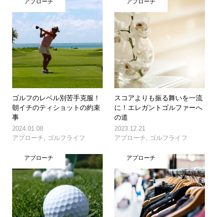
アプローチ
アプローチ
ゴルフのレベル別苦手克服！
スコアよりも振る舞いを一流
朝イチのティショットの約束
に！エレガントゴルファーへ
事
の道
2024.01.08
2023.12.21
アプローチ
,
ゴルフライフ
アプローチ
,
ゴルフライフ
アプローチ
アプローチ