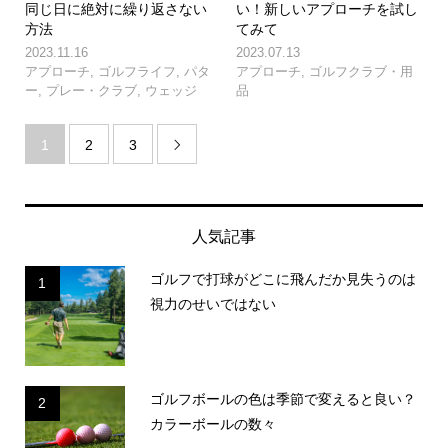
同じ日に絶対に繰り返さない
い！新しいアプローチを試し
方法
てみて
2023.11.16
2023.07.13
アプローチ
,
ゴルフライフ
,
パタ
アプローチ
,
ゴルフクラブ・用
ー
,
プレー・クラブ
,
ウェッジ
品
1
2
3

人気記事
ゴルフで打球がどこに飛んだか見失うのは
1
視力のせいではない
ゴルフボールの色は季節で変えると良い？
2
カラーボールの数々