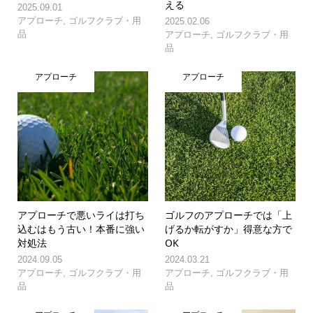
える
2025.09.01
アプローチ
,
ゴルフクラブ・用
2025.02.06
品
アプローチ
,
ゴルフクラブ・用
品
アプローチ
アプローチ
アプローチで悪いライは打ち
ゴルフのアプローチでは「上
込むはもう古い！本番に強い
げるか転がすか」得意な方で
対処法
OK
2024.09.05
2024.03.21
アプローチ
,
ゴルフクラブ・用
アプローチ
,
ゴルフクラブ・用
品
品