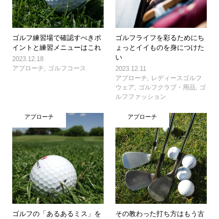
ゴルフ練習場で確認すべきポ
ゴルフライフを彩るためにち
イントと練習メニューはこれ
ょっとイイものを身につけた
い
2023.12.18
アプローチ
,
ゴルフコース
2023.12.11
アプローチ
,
レディースゴルフ
ウェア
,
ゴルフクラブ・用品
,
ゴ
ルフファッション
アプローチ
アプローチ
ゴルフの「あるあるミス」を
その教わった打ち方はもう古