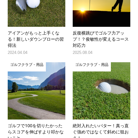
アイアンがもっと上手くな
反復横跳びでゴルフ力アッ
る！新しいダウンブローの習
プ！？俊敏性が変えるコース
得法
対応力
2024.04.04
2025.08.04
ゴルフクラブ・用品
ゴルフクラブ・用品
ゴルフで100を切りたかった
絶対入れたいパター！真っ直
らスコアを伸ばすより叩かな
ぐ強めではなくて斜めに狙お
いこと
う！