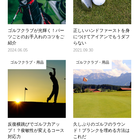
ゴルフクラブが光輝く！パー
正しいハンドファーストを身
ツごとのお手入れのコツをご
につけてアイアンでもうダフ
紹介
らない
2024.06.05
2021.09.30
ゴルフクラブ・用品
ゴルフクラブ・用品
反復横跳びでゴルフ力アッ
久しぶりのゴルフのラウン
プ！？俊敏性が変えるコース
ド！ブランクを埋める方法は
対応力
これだ