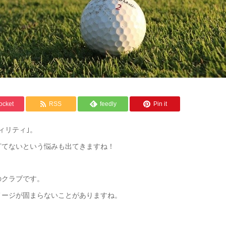
ocket
RSS
feedly
Pin it
ィリティ｣。
打てないという悩みも出てきますね！
のクラブです。
メージが固まらないことがありますね。
！