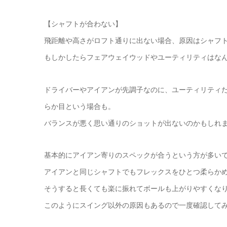
【シャフトが合わない】
飛距離や高さがロフト通りに出ない場合、原因はシャフ
もしかしたらフェアウェイウッドやユーティリティはな
ドライバーやアイアンが先調子なのに、ユーティリティ
らか目という場合も。
バランスが悪く思い通りのショットが出ないのかもしれ
基本的にアイアン寄りのスペックが合うという方が多い
アイアンと同じシャフトでもフレックスをひとつ柔らか
そうすると長くても楽に振れてボールも上がりやすくな
このようにスイング以外の原因もあるので一度確認して