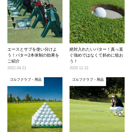
エースとサブを使い分けよ
絶対入れたいパター！真っ直
う！パター2本体制の効果を
ぐ強めではなくて斜めに狙お
ご紹介
う！
2022.04.21
2020.12.22
ゴルフクラブ・用品
ゴルフクラブ・用品