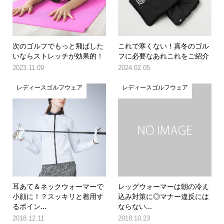
次のゴルフでもっと飛ばした
これで寒くない！真冬のゴル
いならストレッチが効果的！
フに必要なあれこれをご紹介
2023.11.09
2024.02.05
レディースゴルフウェア
レディースゴルフウェア
耳あて＆ネックウォーマーで
レッグウォーマーは朝の冷え
小顔に！？スッキリと着用す
込み対策に◎マナー違反には
るポイン...
ならない...
2018.12.11
2018.10.23