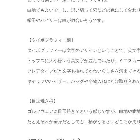
白地でもよいですし、思い切って紫などの色にして合わ
帽子やバイザーは白が似合いそうです。
【タイポグラフィー柄】
タイポグラフィーは文字のデザインということで、英文
トップスに大小様々な英文字が並んでいたり、ミニスカ
フレアタイプだと文字も揺れてかわいらしさを演出でき
キャップやバイザー、バッグや小物入れにだけ取り入れ
【目玉焼き柄】
ゴルフウェアに目玉焼き？という感じですが、白地や紺
たとえそれが全身だとしても、柄がうるさいどころか周