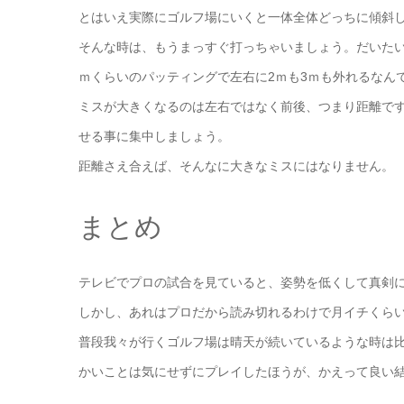
とはいえ実際にゴルフ場にいくと一体全体どっちに傾斜
そんな時は、もうまっすぐ打っちゃいましょう。だいた
ｍくらいのパッティングで左右に2ｍも3ｍも外れるなん
ミスが大きくなるのは左右ではなく前後、つまり距離で
せる事に集中しましょう。
距離さえ合えば、そんなに大きなミスにはなりません。
まとめ
テレビでプロの試合を見ていると、姿勢を低くして真剣
しかし、あれはプロだから読み切れるわけで月イチくら
普段我々が行くゴルフ場は晴天が続いているような時は
かいことは気にせずにプレイしたほうが、かえって良い