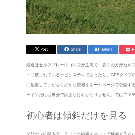
Post
Share
Hatena
P
最近はセルフプレーのゴルフが主流で、多くの方がセル
トに積まれているナビシステムであったり、GPSタイプ
に配慮して、かなり細かな情報をホームページで公開す
ラインだけは自分で読まなければなりません。ではアマ
初心者は傾斜だけを見る
グリーンの読み方、といった内容をネットで検索すると