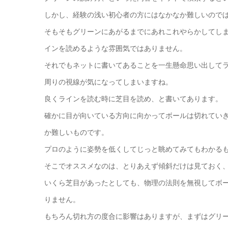
しかし、経験の浅い初心者の方にはなかなか難しいので
そもそもグリーンにあがるまでにあれこれやらかしてし
インを読めるような雰囲気ではありません。
それでもネットに書いてあることを一生懸命思い出してラ
周りの視線が気になってしまいますね。
良くラインを読む時に芝目を読め、と書いてあります。
確かに目が向いている方向に向かってボールは切れてい
か難しいものです。
プロのように姿勢を低くしてじっと眺めてみてもわかる
そこでオススメなのは、とりあえず傾斜だけは見ておく
いくら芝目があったとしても、物理の法則を無視してボ
りません。
もちろん切れ方の度合に影響はありますが、まずはグリ