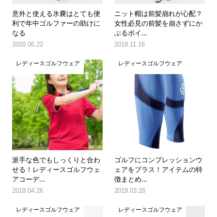
意外と使える氷嚢はとても便
ニット帽は前髪崩れが心配？
利で年中ゴルファーの助けに
女性必見の前髪を崩さずにか
なる
ぶるポイ...
2020.06.22
2018.11.16
レディースゴルフウェア
レディースゴルフウェア
派手な色でもしっくりと合わ
ゴルフにコンプレッションウ
せる！レディースゴルフウェ
ェアをプラス！アイテムの特
アコーデ...
徴まとめ...
2018.04.26
2019.03.26
レディースゴルフウェア
レディースゴルフウェア