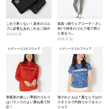
これで寒くない！真冬のゴル
脱真っ暗ウェアコーデ！さし
フに必要なあれこれをご紹介
色+で秋冬のゴルフ場で周り
と差をつ...
2024.02.05
2018.11.28
レディースゴルフウェア
レディースゴルフウェア
寒暖差の激しい季節のゴルフ
海それとも山？夏ならではの
はバランスのよい重ね着で対
スタイルで灼熱ゴルフをエン
応！
ジョイ