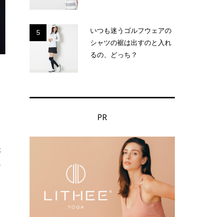
いつも迷うゴルフウェアの
5
シャツの裾は出すのと入れ
るの、どっち？
ト
PR
事
て