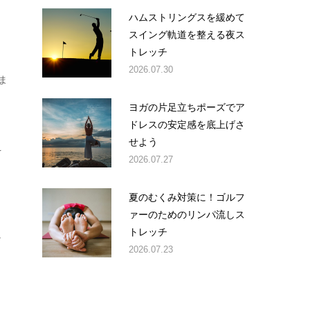
ハムストリングスを緩めて
スイング軌道を整える夜ス
トレッチ
2026.07.30
ま
ヨガの片足立ちポーズでア
ドレスの安定感を底上げさ
せよう
え
2026.07.27
と
夏のむくみ対策に！ゴルフ
ァーのためのリンパ流しス
トレッチ
し
2026.07.23