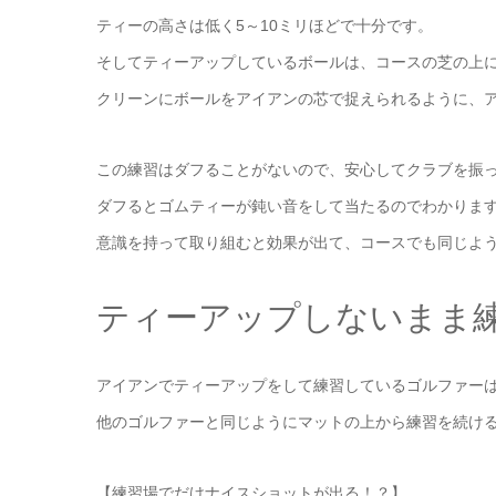
ティーの高さは低く5～10ミリほどで十分です。
そしてティーアップしているボールは、コースの芝の上
クリーンにボールをアイアンの芯で捉えられるように、
この練習はダフることがないので、安心してクラブを振
ダフるとゴムティーが鈍い音をして当たるのでわかりま
意識を持って取り組むと効果が出て、コースでも同じよ
ティーアップしないまま
アイアンでティーアップをして練習しているゴルファー
他のゴルファーと同じようにマットの上から練習を続け
【練習場でだけナイスショットが出る！？】