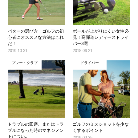
パターの選び方！ゴルフの初
ボールが上がりにくい女性必
心者にオススメな方法はこれ
見！高弾道レディースドライ
だ！
バー3選
2019.10.31
2018.06.21
プレー・クラブ
ドライバー
トラブルの回避、またはトラ
ゴルフのミスショットを少な
ブルになった時のマネジメン
くするポイント
トについ...
2019.03.25