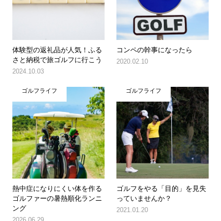
体験型の返礼品が人気！ふる
コンペの幹事になったら
さと納税で旅ゴルフに行こう
2020.02.10
2024.10.03
ゴルフライフ
ゴルフライフ
熱中症になりにくい体を作る
ゴルフをやる「目的」を見失
ゴルファーの暑熱順化ランニ
っていませんか？
ング
2021.01.20
2026.06.29