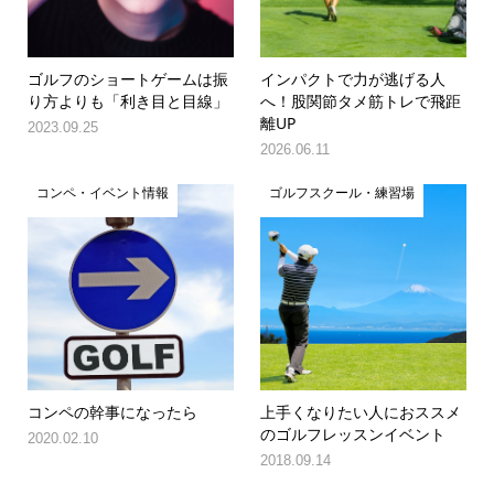
ゴルフのショートゲームは振
インパクトで力が逃げる人
り方よりも「利き目と目線」
へ！股関節タメ筋トレで飛距
離UP
2023.09.25
2026.06.11
コンペ・イベント情報
ゴルフスクール・練習場
コンペの幹事になったら
上手くなりたい人におススメ
のゴルフレッスンイベント
2020.02.10
2018.09.14