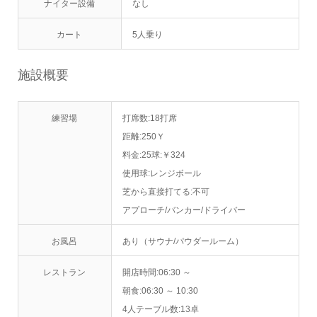
ナイター設備
なし
カート
5人乗り
施設概要
練習場
打席数:18打席
距離:250Ｙ
料金:25球:￥324
使用球:レンジボール
芝から直接打てる:不可
アプローチ/バンカー/ドライバー
お風呂
あり（サウナ/パウダールーム）
レストラン
開店時間:06:30 ～
朝食:06:30 ～ 10:30
4人テーブル数:13卓