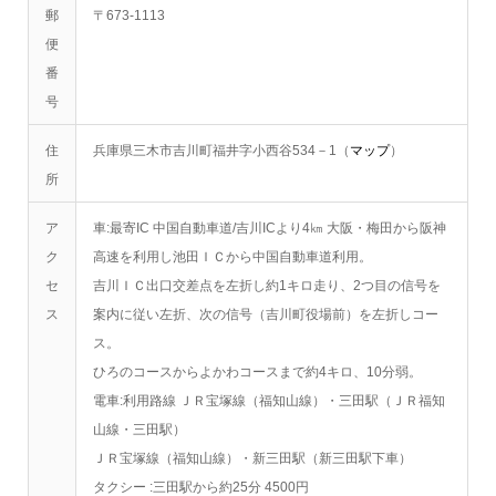
郵
〒673-1113
便
番
号
住
兵庫県三木市吉川町福井字小西谷534－1（
マップ
）
所
ア
車:最寄IC 中国自動車道/吉川ICより4㎞ 大阪・梅田から阪神
ク
高速を利用し池田ＩＣから中国自動車道利用。
セ
吉川ＩＣ出口交差点を左折し約1キロ走り、2つ目の信号を
ス
案内に従い左折、次の信号（吉川町役場前）を左折しコー
ス。
ひろのコースからよかわコースまで約4キロ、10分弱。
電車:利用路線 ＪＲ宝塚線（福知山線）・三田駅（ＪＲ福知
山線・三田駅）
ＪＲ宝塚線（福知山線）・新三田駅（新三田駅下車）
タクシー :三田駅から約25分 4500円