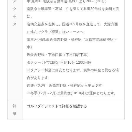
ア
車:最寄IC 南阪奈自動車道/葛城ICより20㎞（30分）
ク
南阪奈自動車道・葛城ＩＣを降りて県道30号線を御所方面
セ
に。
ス
名柄交差点を左折し、国道309号線を直進して、大淀方面
に進んでクラブ標識に従いコースへ。
電車:利用路線 近鉄吉野線・福神駅（近鉄吉野線福神駅下
車）
近鉄吉野線・下市口駅（下市口駅下車）
タクシー :下市口駅から約10分 1200円位
※タクシー料金は目安となります。実際の料金と異なる場
合があります。
送迎バス:有 近鉄吉野線・福神駅から平日６本
※冬季(12月～2月)は最終便(10:10発)は運休となります。
詳
ゴルフダイジェストで詳細を確認する
細