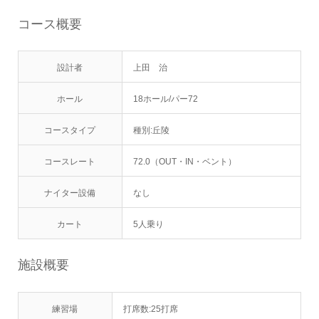
コース概要
設計者
上田 治
ホール
18ホール/パー72
コースタイプ
種別:丘陵
コースレート
72.0（OUT・IN・ベント）
ナイター設備
なし
カート
5人乗り
施設概要
練習場
打席数:25打席