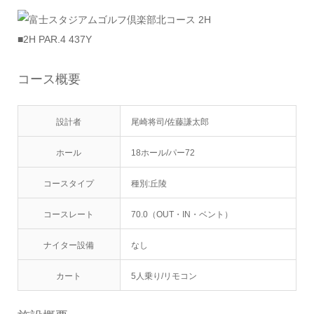
■2H PAR.4 437Y
コース概要
設計者
尾崎将司/佐藤謙太郎
ホール
18ホール/パー72
コースタイプ
種別:丘陵
コースレート
70.0（OUT・IN・ベント）
ナイター設備
なし
カート
5人乗り/リモコン