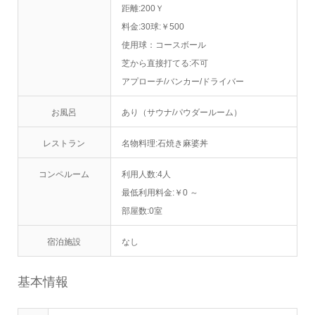
距離:200Ｙ
料金:30球:￥500
使用球：コースボール
芝から直接打てる:不可
アプローチ/バンカー/ドライバー
お風呂
あり（サウナ/パウダールーム）
レストラン
名物料理:石焼き麻婆丼
コンペルーム
利用人数:4人
最低利用料金:￥0 ～
部屋数:0室
宿泊施設
なし
基本情報