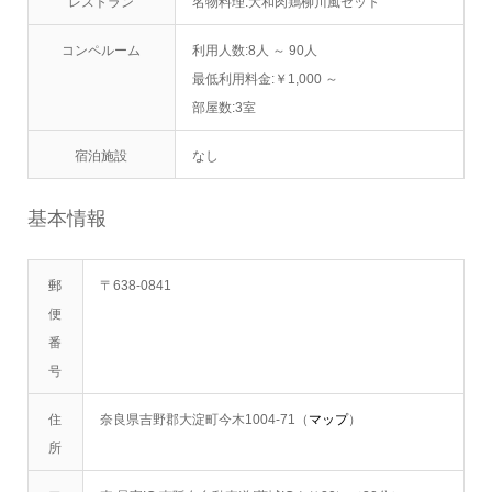
レストラン
名物料理:大和肉鶏柳川風セット
コンペルーム
利用人数:8人 ～ 90人
最低利用料金:￥1,000 ～
部屋数:3室
宿泊施設
なし
基本情報
郵
〒638-0841
便
番
号
住
奈良県吉野郡大淀町今木1004-71（
マップ
）
所