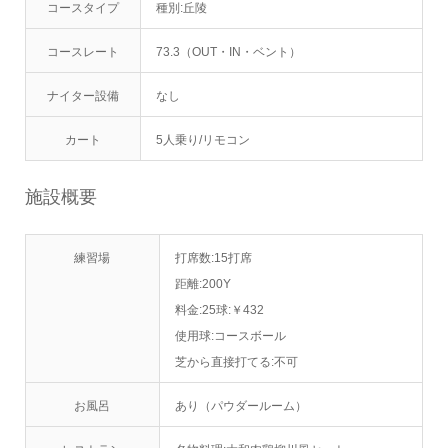
コースタイプ
種別:丘陵
コースレート
73.3（OUT・IN・ベント）
ナイター設備
なし
カート
5人乗り/リモコン
施設概要
練習場
打席数:15打席
距離:200Y
料金:25球:￥432
使用球:コースボール
芝から直接打てる:不可
お風呂
あり（パウダールーム）