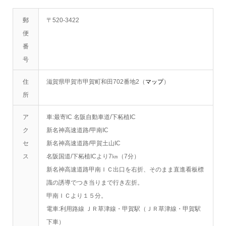
郵
〒520-3422
便
番
号
住
滋賀県甲賀市甲賀町和田702番地2（
マップ
）
所
ア
車:最寄IC 名阪自動車道/下柘植IC
ク
新名神高速道路/甲南IC
セ
新名神高速道路/甲賀土山IC
ス
名阪国道/下柘植ICより7㎞（7分）
新名神高速道路甲南ＩＣ出口を右折、そのまま直進看板標
識の誘導でつき当りまで行き左折。
甲南ＩＣより１５分。
電車:利用路線 ＪＲ草津線・甲賀駅（ＪＲ草津線・甲賀駅
下車）