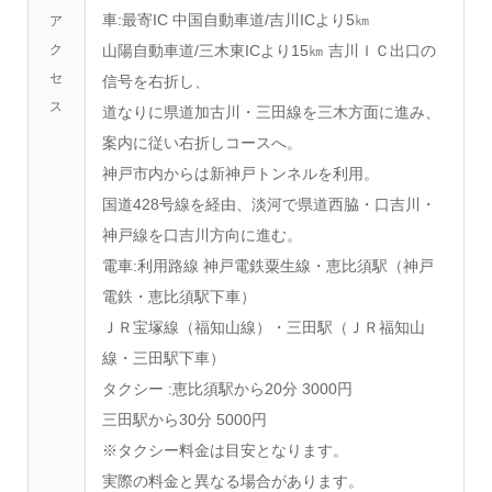
車:最寄IC 中国自動車道/吉川ICより5㎞
ア
ク
山陽自動車道/三木東ICより15㎞ 吉川ＩＣ出口の
セ
信号を右折し、
ス
道なりに県道加古川・三田線を三木方面に進み、
案内に従い右折しコースへ。
神戸市内からは新神戸トンネルを利用。
国道428号線を経由、淡河で県道西脇・口吉川・
神戸線を口吉川方向に進む。
電車:利用路線 神戸電鉄粟生線・恵比須駅（神戸
電鉄・恵比須駅下車）
ＪＲ宝塚線（福知山線）・三田駅（ＪＲ福知山
線・三田駅下車）
タクシー :恵比須駅から20分 3000円
三田駅から30分 5000円
※タクシー料金は目安となります。
実際の料金と異なる場合があります。