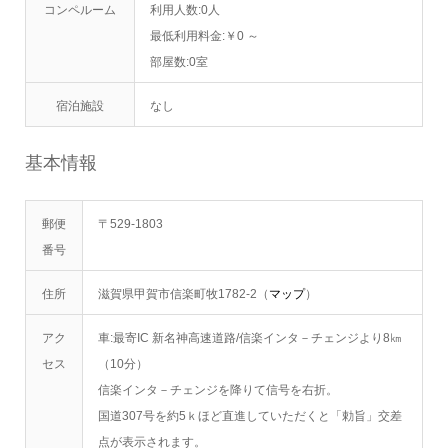
コンペルーム
利用人数:0人
最低利用料金:￥0 ～
部屋数:0室
宿泊施設
なし
基本情報
郵便
〒529-1803
番号
住所
滋賀県甲賀市信楽町牧1782-2（
マップ
）
アク
車:最寄IC 新名神高速道路/信楽インタ－チェンジより8㎞
セス
（10分）
信楽インタ－チェンジを降りて信号を右折。
国道307号を約5ｋほど直進していただくと「勅旨」交差
点が表示されます。