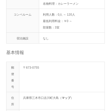
名物料理：カレーラーメン
コンペルーム
利用人数：0人 ～ 120人
最低利用料金：￥0 ～
部屋数：3室
宿泊施設
なし
基本情報
郵
〒673-0755
便
番
号
住
兵庫県三木市口吉川町大島（
マップ
）
所