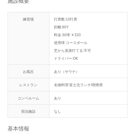
施設概要
練習場
打席数:10打席
距離:80Y
料金:30球:￥320
使用球:コースボール
芝から直接打てる:不可
ドライバー:OK
お風呂
あり（サウナ）
レストラン
名物料理:富士北ランチ/喫煙席
コンペルーム
あり
宿泊施設
なし
基本情報