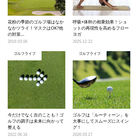
花粉の季節のゴルフ場はなか
呼吸×体幹の相乗効果！ショ
なかツライ！マスクはOK?他
ットの再現性を高めるフロー
の対策...
ヨガ
2019.03.06
2025.12.22
ゴルフライフ
ゴルフライフ
今だけでなく次のことも！ゴ
ゴルフは「ルーティーン」を
ルフの調子は未来に向かって
大事にしてスムーズにスイン
整える
グ！
2022.06.16
2020.03.27