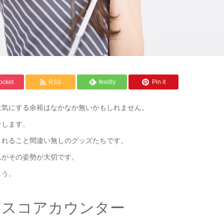
ocket
RSS
feedly
Pin it
は気にする余裕はなかなか無いかもしれません。
介します。
くれること間違い無しのグッズたちです。
んがその姿勢が大切です。
ょう。
！スコアカウンター