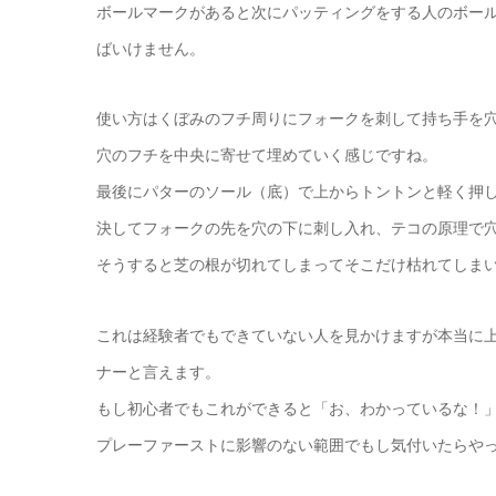
ボールマークがあると次にパッティングをする人のボー
ばいけません。
使い方はくぼみのフチ周りにフォークを刺して持ち手を穴
穴のフチを中央に寄せて埋めていく感じですね。
最後にパターのソール（底）で上からトントンと軽く押
決してフォークの先を穴の下に刺し入れ、テコの原理で
そうすると芝の根が切れてしまってそこだけ枯れてしま
これは経験者でもできていない人を見かけますが本当に
ナーと言えます。
もし初心者でもこれができると「お、わかっているな！
プレーファーストに影響のない範囲でもし気付いたらや