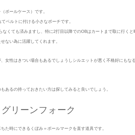
チ（ボールケース）です。
れてベルトに付ける小さなポーチです。
らなくても済みますし、特に2打目以降でのOBはカートまで取に行くと
たせない為に活躍してくれます。
が、女性はきつい場合もあるでしょうしシルエットが悪く不格好にもな
のもあるの持っておきたい方は探してみると良いでしょう。
？グリーンフォーク
落ちた時にできるくぼみ＝ボールマークを直す道具です。