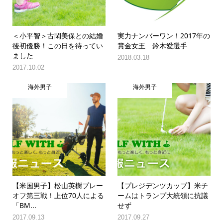
＜小平智＞古閑美保との結婚
実力ナンバーワン！2017年の
後初優勝！この日を待ってい
賞金女王 鈴木愛選手
ました
2018.03.18
2017.10.02
海外男子
海外男子
【米国男子】松山英樹プレー
【プレジデンツカップ】米チ
オフ第三戦！上位70人による
ームはトランプ大統領に抗議
「BM...
せず
2017.09.13
2017.09.27