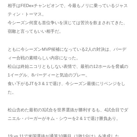
相手はFEDexチャンピオンで、今最もノリに乗っているジャス
ティン・トーマス。
今シーズン何度も首位争いを演じては苦渋を飲まされてきた、
宿敵と言ってもいい相手だ。
ともに今シーズンMVP候補になっている2人の対決は、バーデ
ィー合戦の素晴らしい内容になった。
松山は終始ニコリともしない表情で、最初の12ホールを脅威の
1イーグル、8バーディーと気迫のプレー。
食い下がるJTを3 & 1で退け、今シーズン最後にリベンジをし
た。
松山含めた最初の3試合を世界選抜が勝利するも、4試合目でダ
ニエル・バーガーがキム・シウーを2 & 1で退け勝負あり。
19 vs 11で米国選抜が通算10勝目（1敗1分け）を達成した。