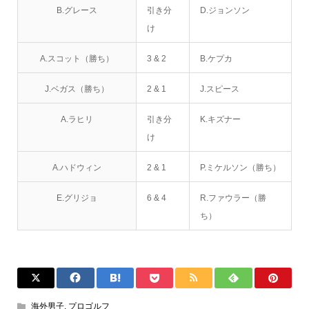
B.グレース
引き分
D.ジョンソン
け
A.スコット（勝ち）
3 & 2
B.ケプカ
J.ベガス（勝ち）
2 & 1
J.スピース
A.ラヒリ
引き分
K.キズナー
け
A.ハドウィン
2 & 1
P.ミケルソン（勝ち）
E.グリジョ
6 & 4
R.ファウラー（勝
ち）
海外男子
,
プロゴルフ