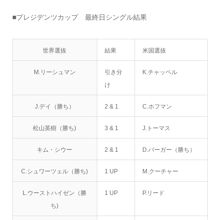
■プレジデンツカップ 最終日シングル結果
世界選抜
結果
米国選抜
M.リーシュマン
引き分
K.チャッペル
け
J.デイ（勝ち）
2 & 1
C.ホフマン
松山英樹（勝ち)
3 & 1
J.トーマス
キム・シウー
2 & 1
D.バーガー（勝ち）
C.シュワーツェル（勝ち)
1 UP
M.クーチャー
L.ウーストハイゼン（勝
1 UP
P.リード
ち)