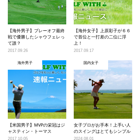
【海外男子】プレーオフ最終
【海外女子】上原彩子が６６
戦で優勝したシャウフェレっ
で首位と一打差の二位に浮
て誰？
上！
2017.09.26
2017.09.17
海外男子
国内女子
【米国男子】MVPの栄冠はジ
女子プロがお手本！上手い人
ャスティン・トーマス
のスイングはとてもシンプル
2017.10.05
2024.08.01