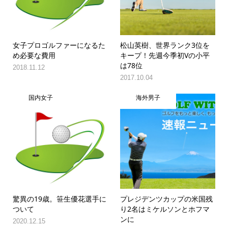
女子プロゴルファーになるた
松山英樹、世界ランク3位を
め必要な費用
キープ！先週今季初Vの小平
は78位
2018.11.12
2017.10.04
国内女子
海外男子
驚異の19歳。笹生優花選手に
プレジデンツカップの米国残
ついて
り2名はミケルソンとホフマ
ンに
2020.12.15