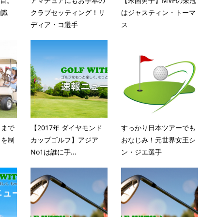
戦目。
アマチュアにもお手本の
【米国男子】MVPの栄冠
知識
クラブセッティング！リ
はジャスティン・トーマ
ディア・コ選手
ス
日まで
【2017年 ダイヤモンド
すっかり日本ツアーでも
ロを制
カップゴルフ】アジア
おなじみ！元世界女王シ
No1は誰に手...
ン・ジエ選手