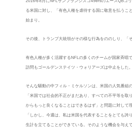
2016年8月にNFLサンフランシスコ49ersのエース
る米国に対し、「有色人種を虐待する国に敬意を払うこ
始まり。
その後、トランプ大統領がその様な行為をののしり、「
有色人種が多く活躍するNFLの多くのチームが国家斉唱
訪問もゴールデンステイツ・ウォリアーズは中止をした
そんな騒動の中フィル・ミケルソンは、米国の人気番組
「米国では社会的不正がまだあり、すべての不平等を取
からもっと良くなることはできるはず」と問題に対して
「しかし、今週は、私は米国を代表することをとても誇
生計を立てることができている。そのような機会を与え