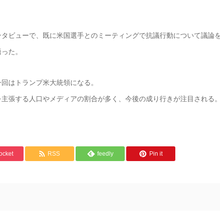
ンタビューで、既に米国選手とのミーティングで抗議行動について議論
語った。
今回はトランプ米大統領になる。
を主張する人口やメディアの割合が多く、今後の成り行きが注目される
ocket
RSS
feedly
Pin it