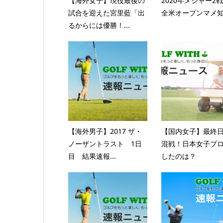
【海外女子】現役最後の
2020年メジャー2
試合を迎えた宮里藍「出
全米オープンマメ
るからには優勝！...
【海外男子】2017 ザ・
【国内女子】最終
ノーザントラスト 1日
混戦！日本女子プ
目 結果速報...
したのは？