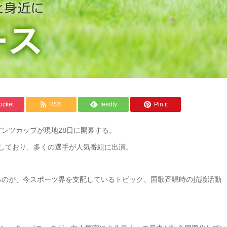
ocket
RSS
feedly
Pin it
デンツカップが現地28日に開幕する。
しており、多くの選手が人気番組に出演。
るのが、今スポーツ界を支配しているトピック、国歌斉唱時の抗議活動