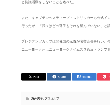
と抗議活動をしないことを述べた。
また、キャプテンのスティーブ・ストリッカーも公式イ
行ったが、「我々はどの選手もそれを望んでいない」と
プレジデンツカップは開催国の元首が名誉会長を行い、
ニューヨーク州はニューヨークタイムズ含め反トランプ
Post
Share
Hatena
P
海外男子
,
プロゴルフ