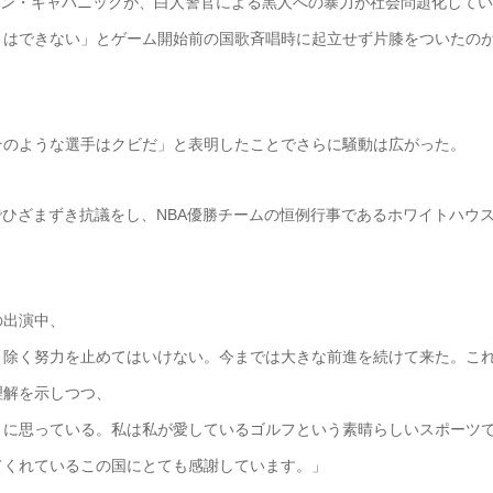
QBコリン・キャパニックが、白人警官による黒人への暴力が社会問題化してい
とはできない」とゲーム開始前の国歌斉唱時に起立せず片膝をついたの
そのような選手はクビだ」と表明したことでさらに騒動は広がった。
でひざまずき抗議をし、NBA優勝チームの恒例行事であるホワイトハウ
。
の出演中、
り除く努力を止めてはいけない。今までは大きな前進を続けて来た。こ
理解を示しつつ、
りに思っている。私は私が愛しているゴルフという素晴らしいスポーツ
てくれているこの国にとても感謝しています。」