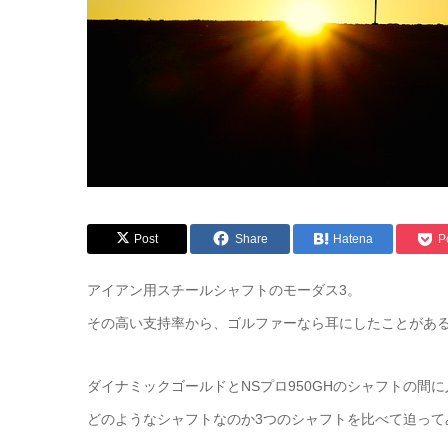
Post
Share
Hatena
P
アイアン用スチールシャフトのモーダス3。
その高い支持率から、ゴルファーなら耳にしたことがあ
ダイナミックゴールドとNSプロ950GHのシャフトの間に
どのようなシャフトなのか3つのシャフトを比べて迫って