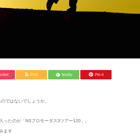
ocket
RSS
feedly
Pin it
るのではないでしょうか。
入ったのが「NSプロモーダス3ツアー120」。
みます