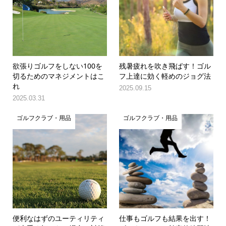
欲張りゴルフをしない100を
残暑疲れを吹き飛ばす！ゴル
切るためのマネジメントはこ
フ上達に効く軽めのジョグ法
れ
2025.09.15
2025.03.31
ゴルフクラブ・用品
ゴルフクラブ・用品
便利なはずのユーティリティ
仕事もゴルフも結果を出す！