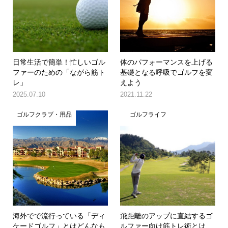
日常生活で簡単！忙しいゴル
体のパフォーマンスを上げる
ファーのための「ながら筋ト
基礎となる呼吸でゴルフを変
レ」
えよう
2025.07.10
2021.11.22
ゴルフクラブ・用品
ゴルフライフ
海外でで流行っている「ディ
飛距離のアップに直結するゴ
ケードゴルフ」とはどんなも
ルファー向け筋トレ術とは