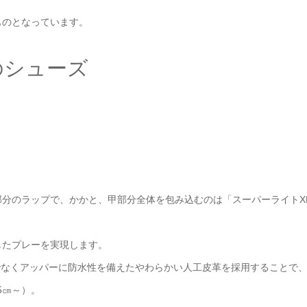
ものとなっています。
のシューズ
分のラップで、かかと、甲部分全体を包み込むのは「スーパーライトX
したプレーを実現します。
けでなくアッパーに防水性を備えたやわらかい人工皮革を採用することで
5㎝～）。