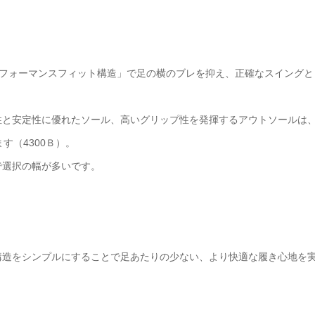
パフォーマンスフィット構造」で足の横のブレを抑え、正確なスイングと
性と安定性に優れたソール、高いグリップ性を発揮するアウトソールは
す（4300Ｂ）。
で選択の幅が多いです。
構造をシンプルにすることで足あたりの少ない、より快適な履き心地を