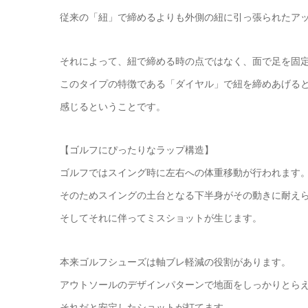
従来の「紐」で締めるよりも外側の紐に引っ張られたア
それによって、紐で締める時の点ではなく、面で足を固
このタイプの特徴である「ダイヤル」で紐を締めあげる
感じるということです。
【ゴルフにぴったりなラップ構造】
ゴルフではスイング時に左右への体重移動が行われます
そのためスイングの土台となる下半身がその動きに耐え
そしてそれに伴ってミスショットが生じます。
本来ゴルフシューズは軸ブレ軽減の役割があります。
アウトソールのデザインパターンで地面をしっかりとら
それだと安定したショットが打てます。