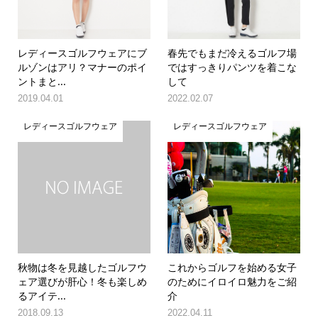
レディースゴルフウェアにブ
春先でもまだ冷えるゴルフ場
ルゾンはアリ？マナーのポイ
ではすっきりパンツを着こな
ントまと...
して
2019.04.01
2022.02.07
レディースゴルフウェア
レディースゴルフウェア
秋物は冬を見越したゴルフウ
これからゴルフを始める女子
ェア選びが肝心！冬も楽しめ
のためにイロイロ魅力をご紹
るアイテ...
介
2018.09.13
2022.04.11