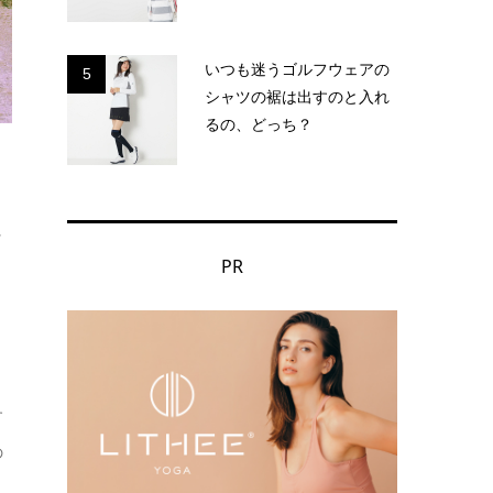
いつも迷うゴルフウェアの
5
シャツの裾は出すのと入れ
るの、どっち？
ッ
PR
す
の