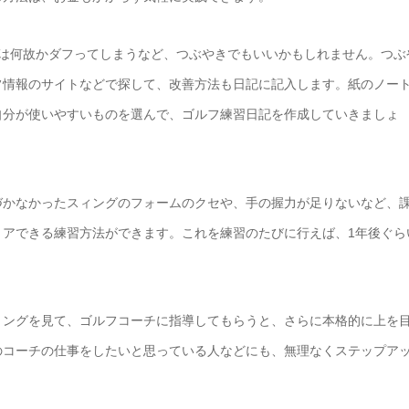
ンは何故かダフってしまうなど、つぶやきでもいいかもしれません。つぶ
フ情報のサイトなどで探して、改善方法も日記に記入します。紙のノー
自分が使いやすいものを選んで、ゴルフ練習日記を作成していきましょ
づかなかったスィングのフォームのクセや、手の握力が足りないなど、
リアできる練習方法ができます。これを練習のたびに行えば、1年後ぐら
ミングを見て、ゴルフコーチに指導してもらうと、さらに本格的に上を
のコーチの仕事をしたいと思っている人などにも、無理なくステップア