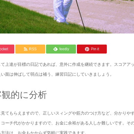
ocket
RSS
feedly
Pin it
して上達が目標の日記であれば、意外に作成を継続できます。スコアア
良い面は伸ばして弱点は補う、練習日記にしていきましょう。
客観的に分析
に見てもらえますので、正しいスィングや筋力のつけ方など、分かりや
、コーチ代がかかりますので、お金に余裕がある人しか難しいです。そ
る方法は、お金もかからず気軽に実践できます。