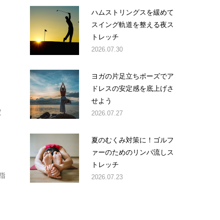
ハムストリングスを緩めて
スイング軌道を整える夜ス
トレッチ
2026.07.30
ヨガの片足立ちポーズでア
ドレスの安定感を底上げさ
せよう
定
2026.07.27
と
夏のむくみ対策に！ゴルフ
ァーのためのリンパ流しス
トレッチ
指
2026.07.23
ま