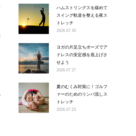
も
ハムストリングスを緩めて
スイング軌道を整える夜ス
トレッチ
2026.07.30
は
ヨガの片足立ちポーズでア
ドレスの安定感を底上げさ
せよう
2026.07.27
ま
夏のむくみ対策に！ゴルフ
ァーのためのリンパ流しス
か
トレッチ
2026.07.23