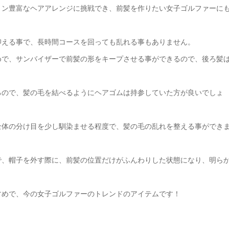
ョン豊富なヘアアレンジに挑戦でき、前髪を作りたい女子ゴルファーに
抑える事で、長時間コースを回っても乱れる事もありません。
めで、サンバイザーで前髪の形をキープさせる事ができるので、後ろ髪
るので、髪の毛を結べるようにヘアゴムは持参していた方が良いでしょ
全体の分け目を少し馴染ませる程度で、髪の毛の乱れを整える事ができ
で、帽子を外す際に、前髪の位置だけがふんわりした状態になり、明ら
すめで、今の女子ゴルファーのトレンドのアイテムです！