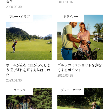
る？
2017.11.16
2020.09.30
プレー・クラブ
ドライバー
ボールが左右に曲がってしま
ゴルフのミスショットを少な
う振り遅れを直す方法はこれ
くするポイント
だ
2019.03.25
2023.01.30
ウェッジ
プレー・クラブ