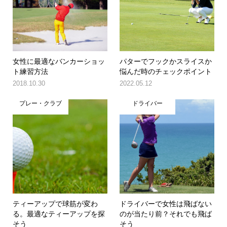
女性に最適なバンカーショッ
パターでフックかスライスか
ト練習方法
悩んだ時のチェックポイント
2018.10.30
2022.05.12
プレー・クラブ
ドライバー
ティーアップで球筋が変わ
ドライバーで女性は飛ばない
る。最適なティーアップを探
のが当たり前？それでも飛ば
そう
そう