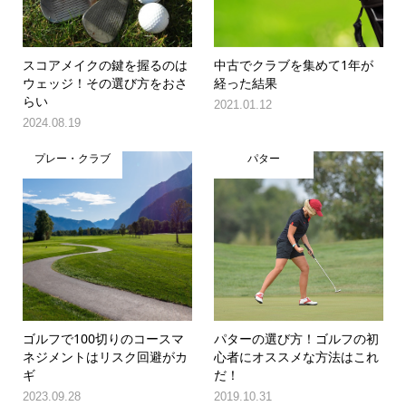
スコアメイクの鍵を握るのは
中古でクラブを集めて1年が
ウェッジ！その選び方をおさ
経った結果
らい
2021.01.12
2024.08.19
プレー・クラブ
パター
ゴルフで100切りのコースマ
パターの選び方！ゴルフの初
ネジメントはリスク回避がカ
心者にオススメな方法はこれ
ギ
だ！
2023.09.28
2019.10.31