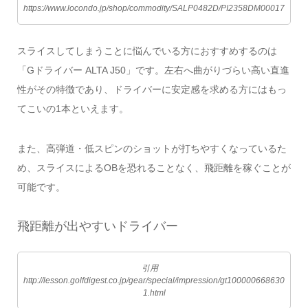
https://www.locondo.jp/shop/commodity/SALP0482D/PI2358DM00017
スライスしてしまうことに悩んでいる方におすすめするのは
「Gドライバー ALTA J50」です。左右へ曲がりづらい高い直進
性がその特徴であり、ドライバーに安定感を求める方にはもっ
てこいの1本といえます。
また、高弾道・低スピンのショットが打ちやすくなっているた
め、スライスによるOBを恐れることなく、飛距離を稼ぐことが
可能です。
飛距離が出やすいドライバー
引用
http://lesson.golfdigest.co.jp/gear/special/impression/gt100000668630
1.html