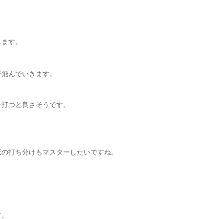
します。
で飛んでいきます。
を打つと良さそうです。
低の打ち分けもマスターしたいですね。
す。