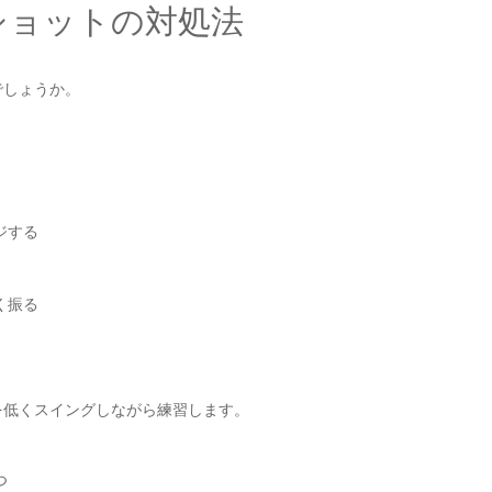
ショットの対処法
でしょうか。
ジする
く振る
を低くスイングしながら練習します。
つ