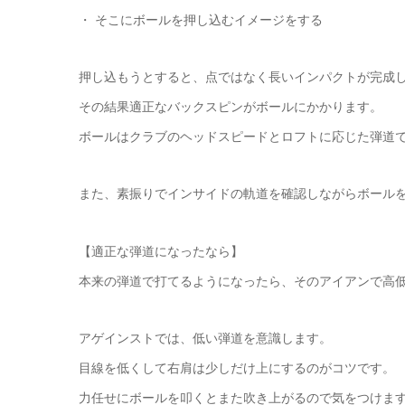
・ そこにボールを押し込むイメージをする
押し込もうとすると、点ではなく長いインパクトが完成
その結果適正なバックスピンがボールにかかります。
ボールはクラブのヘッドスピードとロフトに応じた弾道
また、素振りでインサイドの軌道を確認しながらボール
【適正な弾道になったなら】
本来の弾道で打てるようになったら、そのアイアンで高
アゲインストでは、低い弾道を意識します。
目線を低くして右肩は少しだけ上にするのがコツです。
力任せにボールを叩くとまた吹き上がるので気をつけま