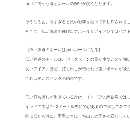
頂点に向かうほどボールの勢いが弱くなります。
そうなると、高すぎると風の影響を受けて押し戻されて
そこで、低い弾道で飛び出すボールがアイアンではベス
【低い弾道のボールは強いボールになる】
低い弾道のボールは、バックスピンの量が少ないので強
長いアイアンほど、打ち出しが低ければ強いボールが飛
これは良いスイングの結果です。
低い打ち出しが出来ているかは、インドアの練習場では
インドアでは2～3メートル先に的があるので試してみて
的に当たる時に、番手ごとに打ち出しの高さが変わって