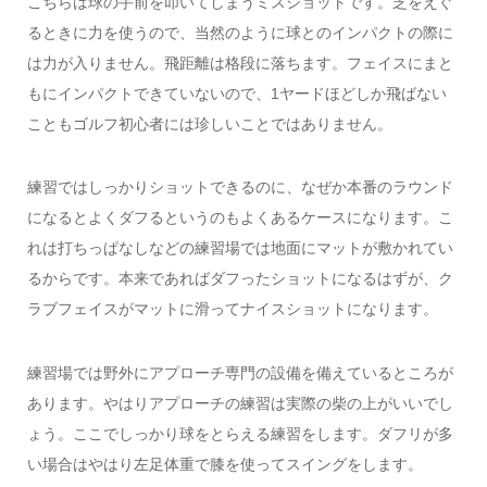
こちらは球の手前を叩いてしまうミスショットです。芝をえぐ
るときに力を使うので、当然のように球とのインパクトの際に
は力が入りません。飛距離は格段に落ちます。フェイスにまと
もにインパクトできていないので、1ヤードほどしか飛ばない
こともゴルフ初心者には珍しいことではありません。
練習ではしっかりショットできるのに、なぜか本番のラウンド
になるとよくダフるというのもよくあるケースになります。こ
れは打ちっぱなしなどの練習場では地面にマットが敷かれてい
るからです。本来であればダフったショットになるはずが、ク
ラブフェイスがマットに滑ってナイスショットになります。
練習場では野外にアプローチ専門の設備を備えているところが
あります。やはりアプローチの練習は実際の柴の上がいいでし
ょう。ここでしっかり球をとらえる練習をします。ダフリが多
い場合はやはり左足体重で膝を使ってスイングをします。