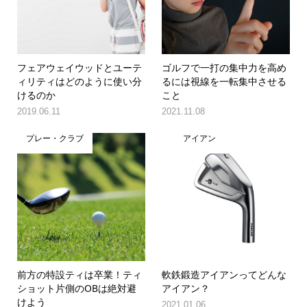
フェアウェイウッドとユーテ
ゴルフで一打の集中力を高め
ィリティはどのように使い分
るには視線を一転集中させる
けるのか
こと
2019.06.11
2021.11.08
プレー・クラブ
アイアン
前方の特設ティは卒業！ティ
軟鉄鍛造アイアンってどんな
ショット片側のOBは絶対避
アイアン？
けよう
2021.01.06