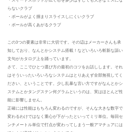
・スイートスポットが広く芯を多少はずしても大きなミスにな
らないクラブ
・ボールがよく掴まりスライスしにくいクラブ
・ボールが高くあがるクラブ
この3つの要素は非常に大切です。その辺はメーカーさんも承
知しており、なんとかシステム搭載！などいろいろ斬新な謳い
文句がカタログ上を踊っています。
さて、ここでひとつ選び方の最初のコツをお話しします。それ
はそういったいろいろなシステムはとりあえず全部無視してく
ださい、ということです。少し乱暴な言い方ですがなんとかシ
ステムとかタングステン何グラムというのは、実はほとんど性
能に影響しません。
正確には性能はもちろん変わるのですが、そんな大きな数字で
変わるわけではなく重心が下がったといってミリ単位。毎回セ
ンチメートル単位で打点が変わってしまう一般アマチュアには