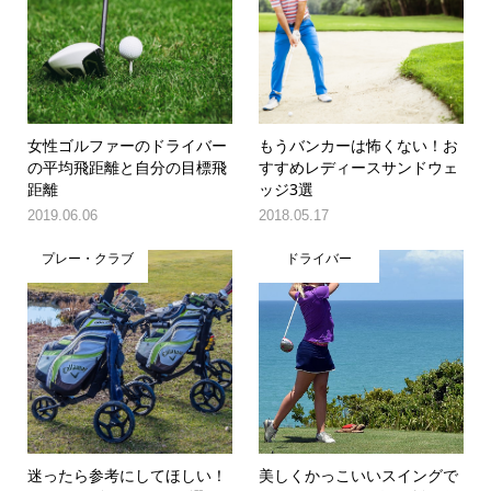
女性ゴルファーのドライバー
もうバンカーは怖くない！お
の平均飛距離と自分の目標飛
すすめレディースサンドウェ
距離
ッジ3選
2019.06.06
2018.05.17
プレー・クラブ
ドライバー
迷ったら参考にしてほしい！
美しくかっこいいスイングで