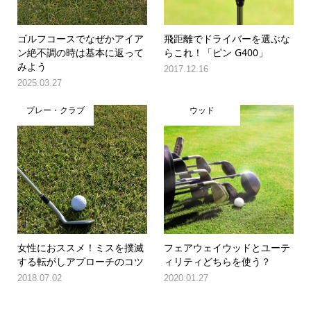
ゴルフコースでなぜかアイア
飛距離でドライバーを選ぶな
ン絶不調の時は基本に返って
らこれ！「ピン G400」
みよう
2017.12.16
2025.03.27
プレー・クラブ
ウッド
女性におススメ！ミスを撲滅
フェアウェイウッドとユーテ
する転がしアプローチのコツ
ィリティどちらを使う？
2018.07.02
2020.01.27