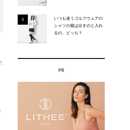
いつも迷うゴルフウェアの
5
シャツの裾は出すのと入れ
るの、どっち？
た
PR
た
ト
。