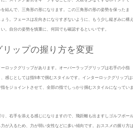
ルを結んで、三角形の形になります。この三角形の形の姿勢を保ったま
しょう。フェースは左向きになりすぎないように、もう少し縦ぎみに構
さい。自分の姿勢を慎重に、何回でも確認するといいです。
グリップの握り方を変更
ターロックグリップがあります。オーバーラップグリップは右手の小指
り、感じとしては指9本で掴むスタイルです。インターロックグリップは
で指をジョイントさせて、全部の指でしっかり掴むスタイルになってい
握り、右手を添える感じになりますので、飛距離も出ますしゴルフボー
も力が入るため、力が弱い女性などに多い傾向です。おススメの握り方