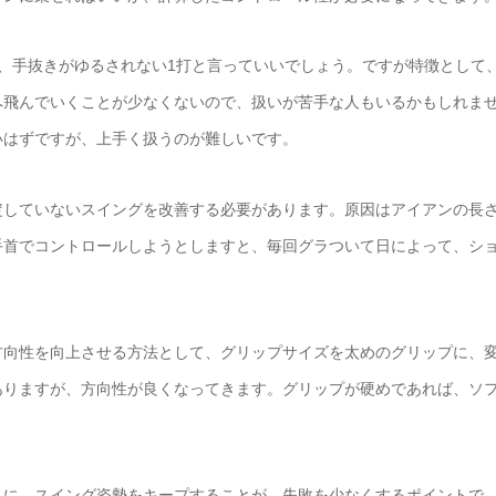
、手抜きがゆるされない1打と言っていいでしょう。ですが特徴として
へ飛んでいくことが少なくないので、扱いが苦手な人もいるかもしれま
いはずですが、上手く扱うのが難しいです。
定していないスイングを改善する必要があります。原因はアイアンの長
手首でコントロールしようとしますと、毎回グラついて日によって、シ
方向性を向上させる方法として、グリップサイズを太めのグリップに、
ありますが、方向性が良くなってきます。グリップが硬めであれば、ソ
。
うに、スイング姿勢をキープすることが、失敗を少なくするポイントで