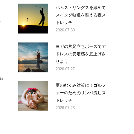
ハムストリングスを緩めて
スイング軌道を整える夜ス
え
トレッチ
2026.07.30
ヨガの片足立ちポーズでア
ドレスの安定感を底上げさ
せよう
2026.07.27
右
夏のむくみ対策に！ゴルフ
ま
ァーのためのリンパ流しス
トレッチ
2026.07.23
ル
は