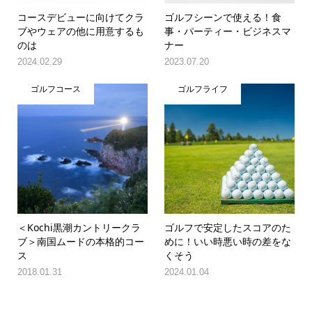
コースデビューに向けてクラ
ゴルフシーンで使える！食
ブやウェアの他に用意するも
事・パーティー・ビジネスマ
のは
ナー
2024.02.29
2023.07.20
ゴルフコース
ゴルフライフ
＜Kochi黒潮カントリークラ
ゴルフで安定したスコアのた
ブ＞南国ムードの本格的コー
めに！いい時悪い時の差をな
ス
くそう
2018.01.31
2024.01.04