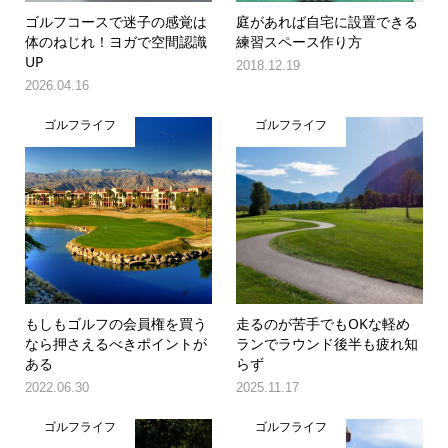
ゴルフコースで迷子の感覚は
庭があれば自宅に設置できる
体のねじれ！ヨガで空間認識
練習スペース作り方
UP
2018.12.19
2026.04.16
ゴルフライフ
ゴルフライフ
もしもゴルフの会員権を買う
走るのが苦手でもOKな軽め
なら押さえるべきポイントが
ランでラウンド後半も疲れ知
ある
らず
2022.06.30
2025.11.17
ゴルフライフ
ゴルフライフ