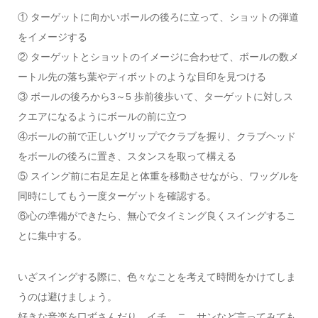
① ターゲットに向かいボールの後ろに立って、ショットの弾道
をイメージする
② ターゲットとショットのイメージに合わせて、ボールの数メ
ートル先の落ち葉やディボットのような目印を見つける
③ ボールの後ろから3～5 歩前後歩いて、ターゲットに対しス
クエアになるようにボールの前に立つ
④ボールの前で正しいグリップでクラブを握り、クラブヘッド
をボールの後ろに置き、スタンスを取って構える
⑤ スイング前に右足左足と体重を移動させながら、ワッグルを
同時にしてもう一度ターゲットを確認する。
⑥心の準備ができたら、無心でタイミング良くスイングするこ
とに集中する。
いざスイングする際に、色々なことを考えて時間をかけてしま
うのは避けましょう。
好きな音楽を口ずさんだり、イチ、ニ、サンなど言ってみても